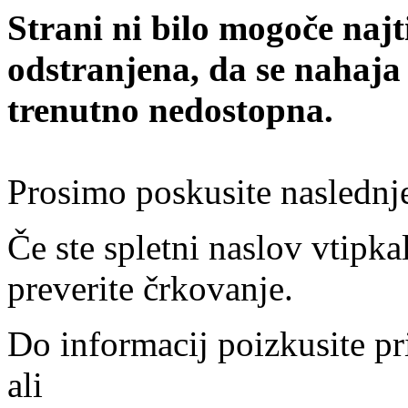
Strani ni bilo mogoče najt
odstranjena, da se nahaja
trenutno nedostopna.
Prosimo poskusite naslednj
Če ste spletni naslov vtipkal
preverite črkovanje.
Do informacij poizkusite pr
ali