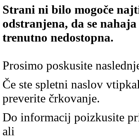
Strani ni bilo mogoče najt
odstranjena, da se nahaja
trenutno nedostopna.
Prosimo poskusite naslednj
Če ste spletni naslov vtipkal
preverite črkovanje.
Do informacij poizkusite pr
ali