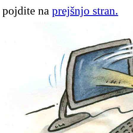
pojdite na
prejšnjo stran.