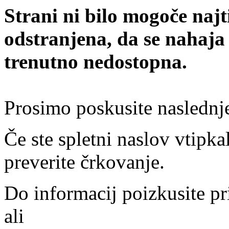
Strani ni bilo mogoče najt
odstranjena, da se nahaja
trenutno nedostopna.
Prosimo poskusite naslednj
Če ste spletni naslov vtipkal
preverite črkovanje.
Do informacij poizkusite pr
ali