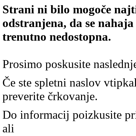
Strani ni bilo mogoče najt
odstranjena, da se nahaja
trenutno nedostopna.
Prosimo poskusite naslednj
Če ste spletni naslov vtipkal
preverite črkovanje.
Do informacij poizkusite pr
ali