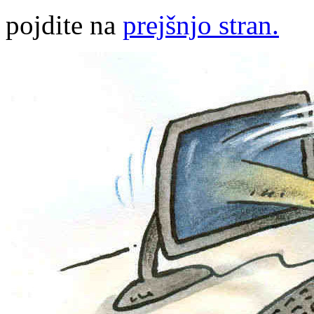
pojdite na
prejšnjo stran.