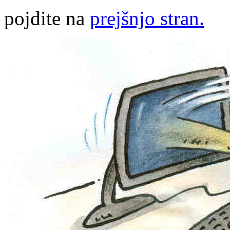
pojdite na
prejšnjo stran.