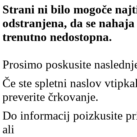
Strani ni bilo mogoče najt
odstranjena, da se nahaja
trenutno nedostopna.
Prosimo poskusite naslednj
Če ste spletni naslov vtipkal
preverite črkovanje.
Do informacij poizkusite pr
ali