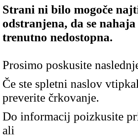
Strani ni bilo mogoče najt
odstranjena, da se nahaja
trenutno nedostopna.
Prosimo poskusite naslednj
Če ste spletni naslov vtipkal
preverite črkovanje.
Do informacij poizkusite pr
ali