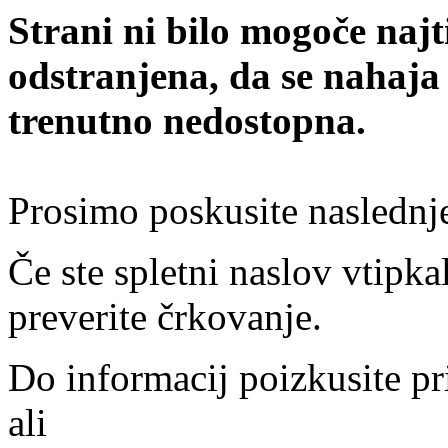
Strani ni bilo mogoče najt
odstranjena, da se nahaja
trenutno nedostopna.
Prosimo poskusite naslednj
Če ste spletni naslov vtipkal
preverite črkovanje.
Do informacij poizkusite pr
ali