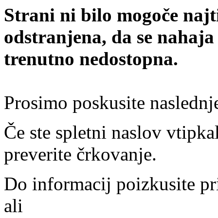
Strani ni bilo mogoče najt
odstranjena, da se nahaja
trenutno nedostopna.
Prosimo poskusite naslednj
Če ste spletni naslov vtipkal
preverite črkovanje.
Do informacij poizkusite pr
ali