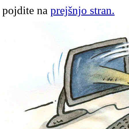
pojdite na
prejšnjo stran.