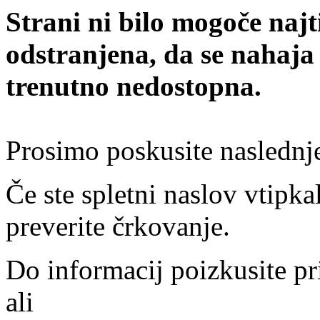
Strani ni bilo mogoče najt
odstranjena, da se nahaja
trenutno nedostopna.
Prosimo poskusite naslednj
Če ste spletni naslov vtipkal
preverite črkovanje.
Do informacij poizkusite pr
ali