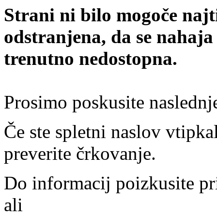
Strani ni bilo mogoče najt
odstranjena, da se nahaja
trenutno nedostopna.
Prosimo poskusite naslednj
Če ste spletni naslov vtipkal
preverite črkovanje.
Do informacij poizkusite pr
ali