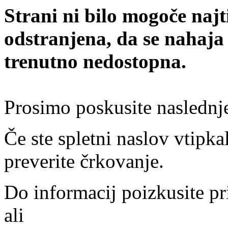
Strani ni bilo mogoče najt
odstranjena, da se nahaja
trenutno nedostopna.
Prosimo poskusite naslednj
Če ste spletni naslov vtipkal
preverite črkovanje.
Do informacij poizkusite pr
ali