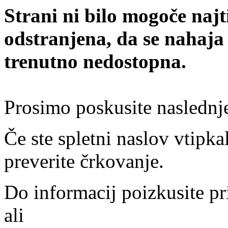
Strani ni bilo mogoče najt
odstranjena, da se nahaja
trenutno nedostopna.
Prosimo poskusite naslednj
Če ste spletni naslov vtipkal
preverite črkovanje.
Do informacij poizkusite pr
ali