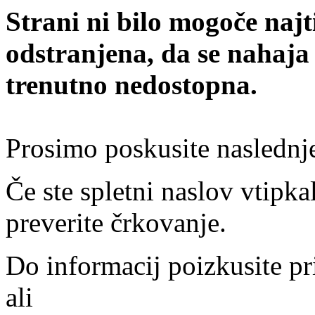
Strani ni bilo mogoče najt
odstranjena, da se nahaja
trenutno nedostopna.
Prosimo poskusite naslednj
Če ste spletni naslov vtipkal
preverite črkovanje.
Do informacij poizkusite pr
ali