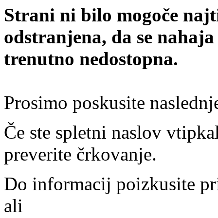
Strani ni bilo mogoče najt
odstranjena, da se nahaja
trenutno nedostopna.
Prosimo poskusite naslednj
Če ste spletni naslov vtipkal
preverite črkovanje.
Do informacij poizkusite pr
ali