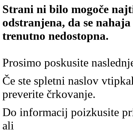
Strani ni bilo mogoče najt
odstranjena, da se nahaja
trenutno nedostopna.
Prosimo poskusite naslednj
Če ste spletni naslov vtipkal
preverite črkovanje.
Do informacij poizkusite pr
ali