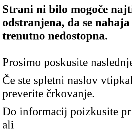
Strani ni bilo mogoče najt
odstranjena, da se nahaja
trenutno nedostopna.
Prosimo poskusite naslednj
Če ste spletni naslov vtipkal
preverite črkovanje.
Do informacij poizkusite pr
ali