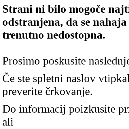
Strani ni bilo mogoče najt
odstranjena, da se nahaja
trenutno nedostopna.
Prosimo poskusite naslednj
Če ste spletni naslov vtipkal
preverite črkovanje.
Do informacij poizkusite pr
ali