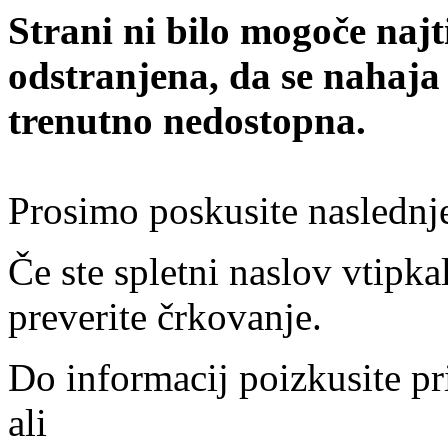
Strani ni bilo mogoče najt
odstranjena, da se nahaja
trenutno nedostopna.
Prosimo poskusite naslednj
Če ste spletni naslov vtipkal
preverite črkovanje.
Do informacij poizkusite pr
ali