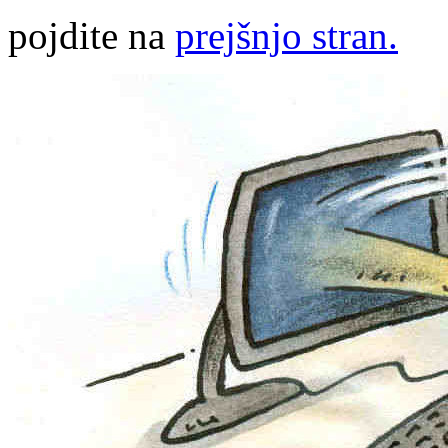
pojdite na
prejšnjo stran.