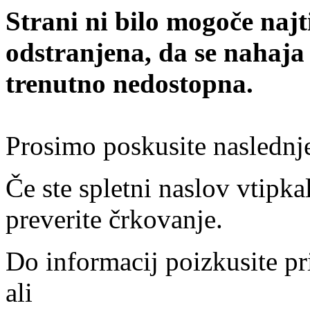
Strani ni bilo mogoče najt
odstranjena, da se nahaja
trenutno nedostopna.
Prosimo poskusite naslednj
Če ste spletni naslov vtipkal
preverite črkovanje.
Do informacij poizkusite pr
ali