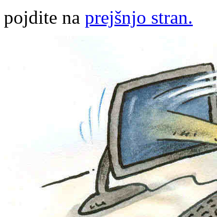
pojdite na
prejšnjo stran.