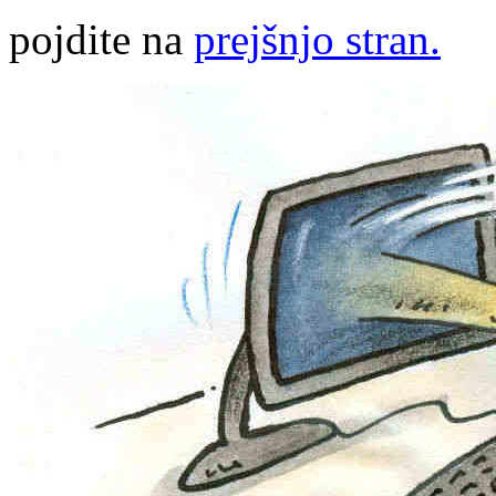
pojdite na
prejšnjo stran.