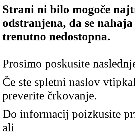
Strani ni bilo mogoče najt
odstranjena, da se nahaja
trenutno nedostopna.
Prosimo poskusite naslednj
Če ste spletni naslov vtipkal
preverite črkovanje.
Do informacij poizkusite pr
ali