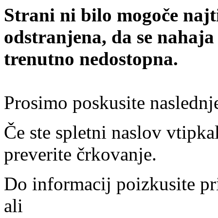
Strani ni bilo mogoče najt
odstranjena, da se nahaja
trenutno nedostopna.
Prosimo poskusite naslednj
Če ste spletni naslov vtipkal
preverite črkovanje.
Do informacij poizkusite pr
ali