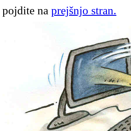
pojdite na
prejšnjo stran.