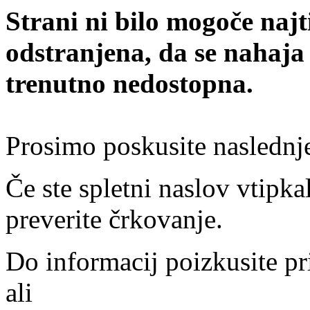
Strani ni bilo mogoče najt
odstranjena, da se nahaja
trenutno nedostopna.
Prosimo poskusite naslednj
Če ste spletni naslov vtipkal
preverite črkovanje.
Do informacij poizkusite pr
ali