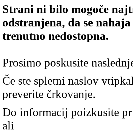
Strani ni bilo mogoče najt
odstranjena, da se nahaja
trenutno nedostopna.
Prosimo poskusite naslednj
Če ste spletni naslov vtipkal
preverite črkovanje.
Do informacij poizkusite pr
ali