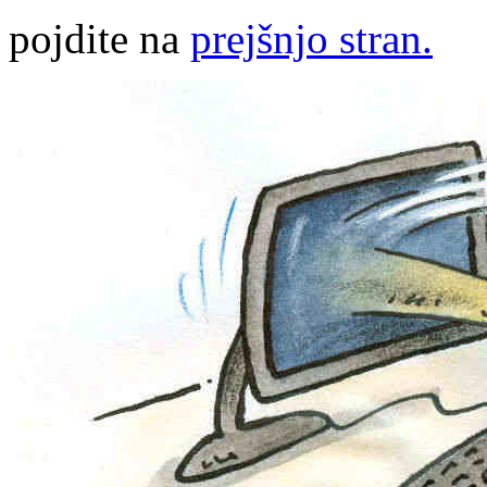
pojdite na
prejšnjo stran.