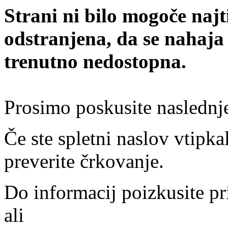
Strani ni bilo mogoče najt
odstranjena, da se nahaja
trenutno nedostopna.
Prosimo poskusite naslednj
Če ste spletni naslov vtipkal
preverite črkovanje.
Do informacij poizkusite pr
ali