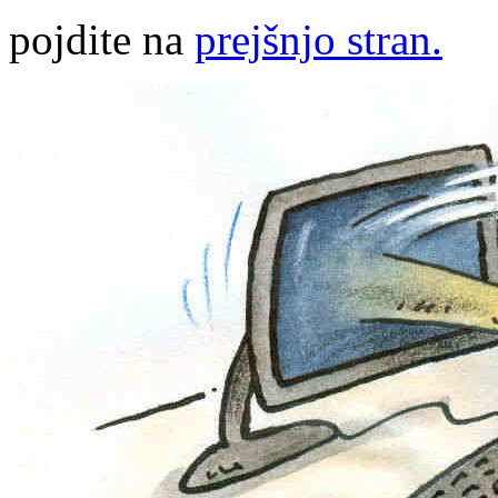
pojdite na
prejšnjo stran.