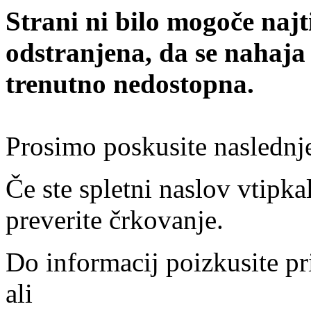
Strani ni bilo mogoče najt
odstranjena, da se nahaja
trenutno nedostopna.
Prosimo poskusite naslednj
Če ste spletni naslov vtipkal
preverite črkovanje.
Do informacij poizkusite pr
ali