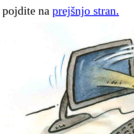
pojdite na
prejšnjo stran.