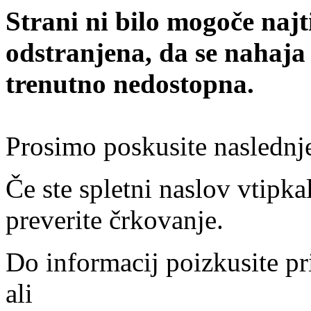
Strani ni bilo mogoče najt
odstranjena, da se nahaja
trenutno nedostopna.
Prosimo poskusite naslednj
Če ste spletni naslov vtipkal
preverite črkovanje.
Do informacij poizkusite pr
ali