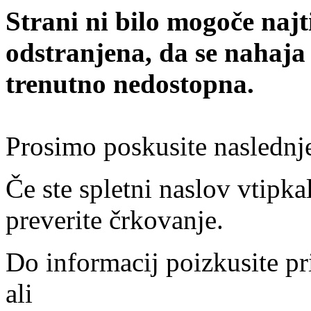
Strani ni bilo mogoče najt
odstranjena, da se nahaja
trenutno nedostopna.
Prosimo poskusite naslednj
Če ste spletni naslov vtipkal
preverite črkovanje.
Do informacij poizkusite pr
ali