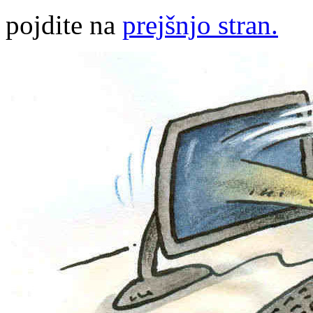
pojdite na
prejšnjo stran.