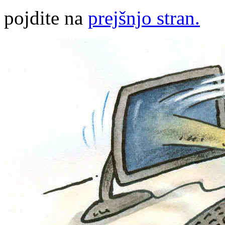
pojdite na
prejšnjo stran.