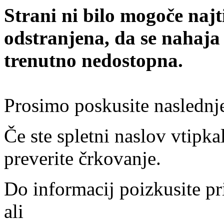
Strani ni bilo mogoče najt
odstranjena, da se nahaja
trenutno nedostopna.
Prosimo poskusite naslednj
Če ste spletni naslov vtipkal
preverite črkovanje.
Do informacij poizkusite pr
ali