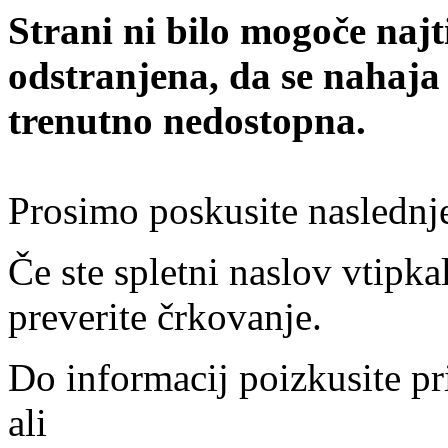
Strani ni bilo mogoče najt
odstranjena, da se nahaja
trenutno nedostopna.
Prosimo poskusite naslednj
Če ste spletni naslov vtipkal
preverite črkovanje.
Do informacij poizkusite pr
ali