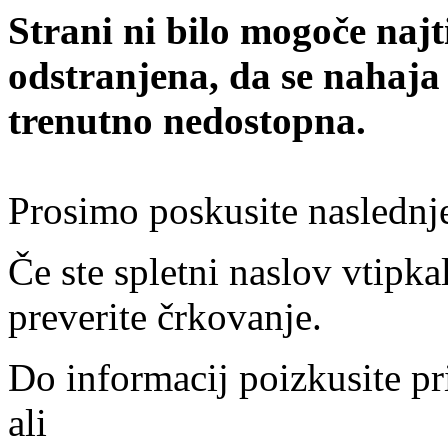
Strani ni bilo mogoče najt
odstranjena, da se nahaja
trenutno nedostopna.
Prosimo poskusite naslednj
Če ste spletni naslov vtipkal
preverite črkovanje.
Do informacij poizkusite pr
ali