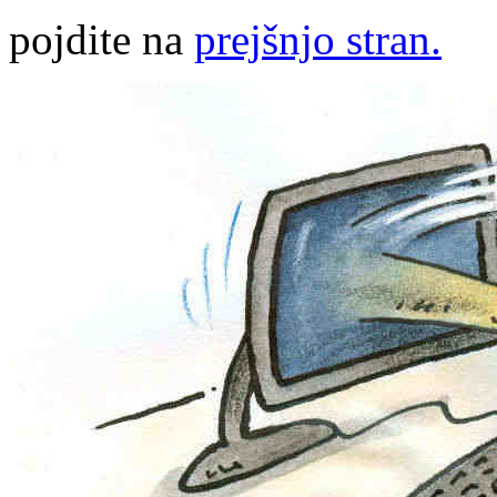
pojdite na
prejšnjo stran.