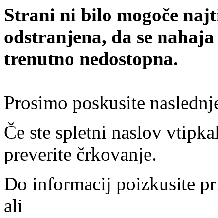
Strani ni bilo mogoče najt
odstranjena, da se nahaja
trenutno nedostopna.
Prosimo poskusite naslednj
Če ste spletni naslov vtipkal
preverite črkovanje.
Do informacij poizkusite pr
ali