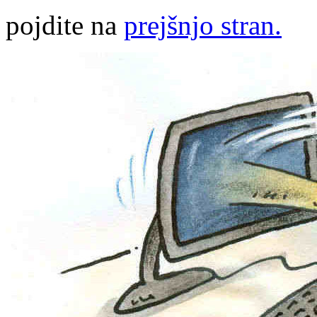
pojdite na
prejšnjo stran.