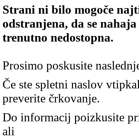
Strani ni bilo mogoče najt
odstranjena, da se nahaja
trenutno nedostopna.
Prosimo poskusite naslednj
Če ste spletni naslov vtipkal
preverite črkovanje.
Do informacij poizkusite pr
ali