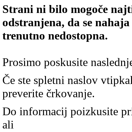
Strani ni bilo mogoče najt
odstranjena, da se nahaja
trenutno nedostopna.
Prosimo poskusite naslednj
Če ste spletni naslov vtipkal
preverite črkovanje.
Do informacij poizkusite pr
ali