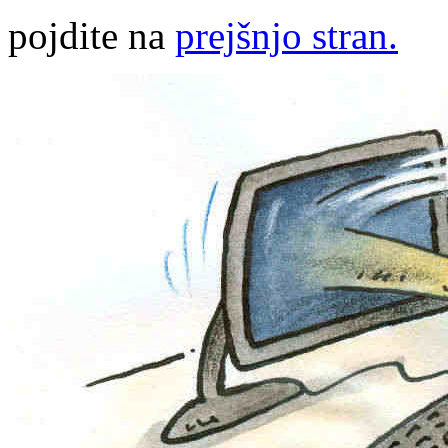
pojdite na
prejšnjo stran.