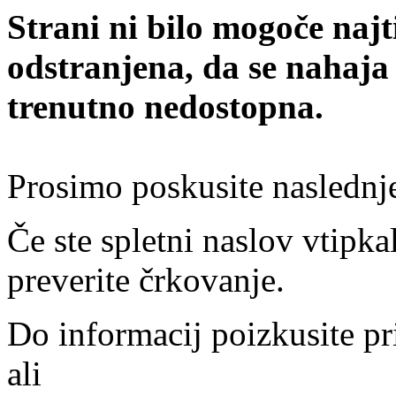
Strani ni bilo mogoče najt
odstranjena, da se nahaja
trenutno nedostopna.
Prosimo poskusite naslednj
Če ste spletni naslov vtipkal
preverite črkovanje.
Do informacij poizkusite pr
ali