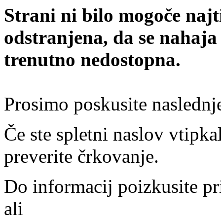
Strani ni bilo mogoče najt
odstranjena, da se nahaja
trenutno nedostopna.
Prosimo poskusite naslednj
Če ste spletni naslov vtipkal
preverite črkovanje.
Do informacij poizkusite pr
ali