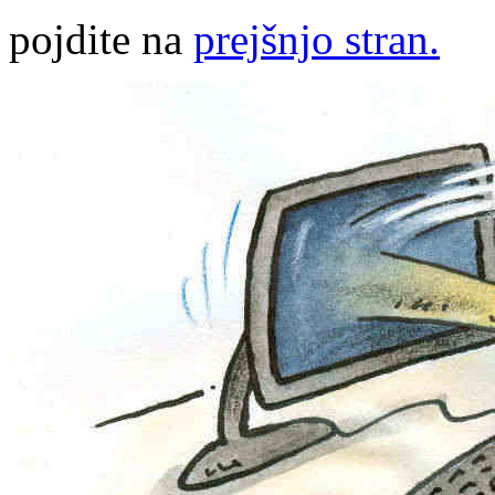
pojdite na
prejšnjo stran.