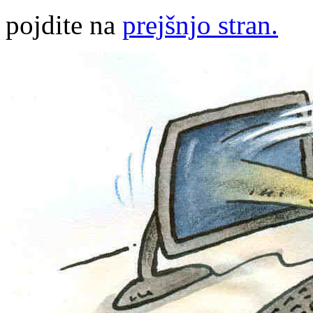
pojdite na
prejšnjo stran.