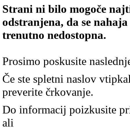
Strani ni bilo mogoče najt
odstranjena, da se nahaja
trenutno nedostopna.
Prosimo poskusite naslednj
Če ste spletni naslov vtipkal
preverite črkovanje.
Do informacij poizkusite pr
ali