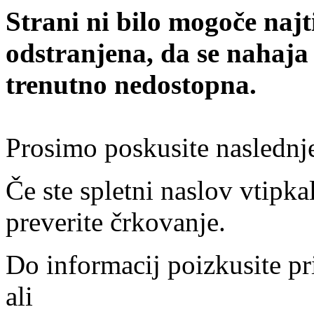
Strani ni bilo mogoče najt
odstranjena, da se nahaja
trenutno nedostopna.
Prosimo poskusite naslednj
Če ste spletni naslov vtipkal
preverite črkovanje.
Do informacij poizkusite pr
ali