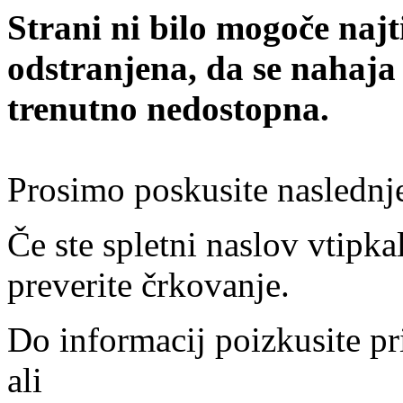
Strani ni bilo mogoče najt
odstranjena, da se nahaja
trenutno nedostopna.
Prosimo poskusite naslednj
Če ste spletni naslov vtipkal
preverite črkovanje.
Do informacij poizkusite pr
ali