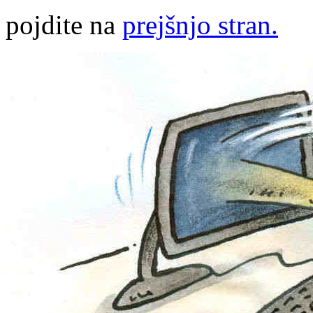
pojdite na
prejšnjo stran.