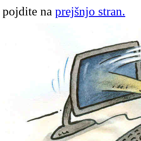
pojdite na
prejšnjo stran.