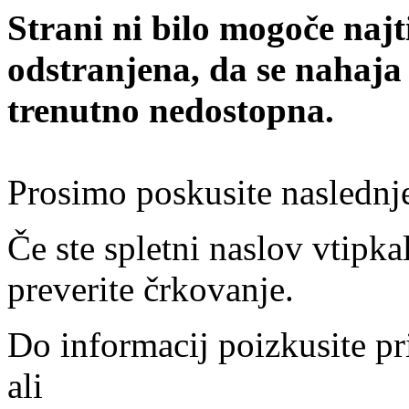
Strani ni bilo mogoče najt
odstranjena, da se nahaja
trenutno nedostopna.
Prosimo poskusite naslednj
Če ste spletni naslov vtipkal
preverite črkovanje.
Do informacij poizkusite pr
ali