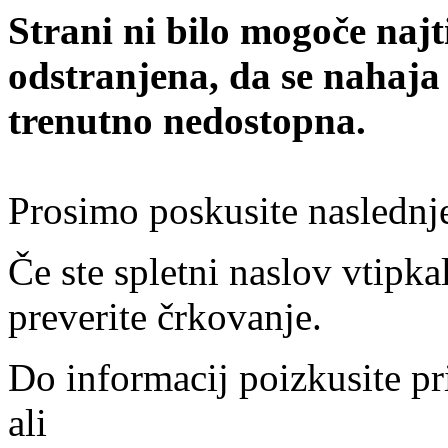
Strani ni bilo mogoče najt
odstranjena, da se nahaja
trenutno nedostopna.
Prosimo poskusite naslednj
Če ste spletni naslov vtipkal
preverite črkovanje.
Do informacij poizkusite pr
ali