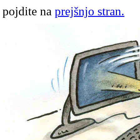
pojdite na
prejšnjo stran.