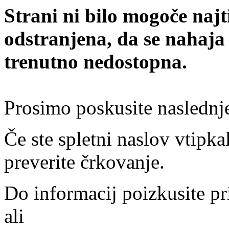
Strani ni bilo mogoče najt
odstranjena, da se nahaja
trenutno nedostopna.
Prosimo poskusite naslednj
Če ste spletni naslov vtipkal
preverite črkovanje.
Do informacij poizkusite pr
ali