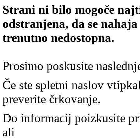
Strani ni bilo mogoče najt
odstranjena, da se nahaja
trenutno nedostopna.
Prosimo poskusite naslednj
Če ste spletni naslov vtipkal
preverite črkovanje.
Do informacij poizkusite pr
ali