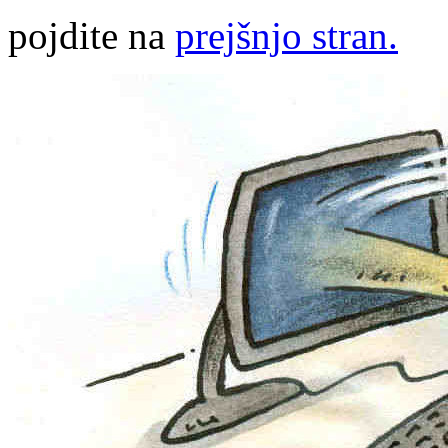
pojdite na
prejšnjo stran.