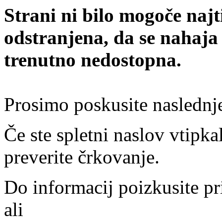
Strani ni bilo mogoče najt
odstranjena, da se nahaja
trenutno nedostopna.
Prosimo poskusite naslednj
Če ste spletni naslov vtipkal
preverite črkovanje.
Do informacij poizkusite pr
ali