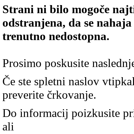
Strani ni bilo mogoče najt
odstranjena, da se nahaja
trenutno nedostopna.
Prosimo poskusite naslednj
Če ste spletni naslov vtipkal
preverite črkovanje.
Do informacij poizkusite pr
ali