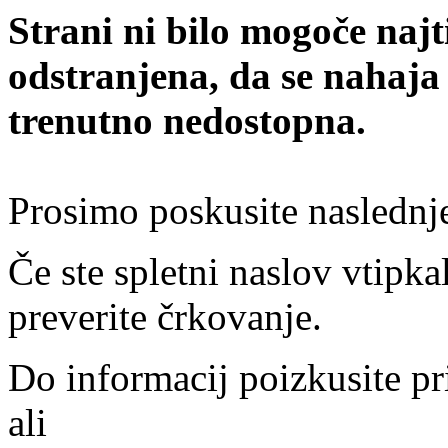
Strani ni bilo mogoče najt
odstranjena, da se nahaja
trenutno nedostopna.
Prosimo poskusite naslednj
Če ste spletni naslov vtipkal
preverite črkovanje.
Do informacij poizkusite pr
ali