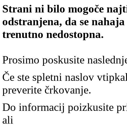
Strani ni bilo mogoče najt
odstranjena, da se nahaja
trenutno nedostopna.
Prosimo poskusite naslednj
Če ste spletni naslov vtipkal
preverite črkovanje.
Do informacij poizkusite pr
ali