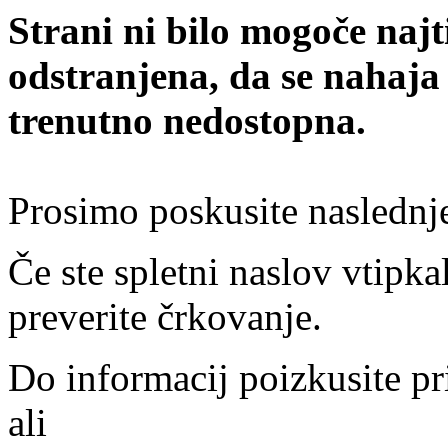
Strani ni bilo mogoče najt
odstranjena, da se nahaja
trenutno nedostopna.
Prosimo poskusite naslednj
Če ste spletni naslov vtipkal
preverite črkovanje.
Do informacij poizkusite pr
ali