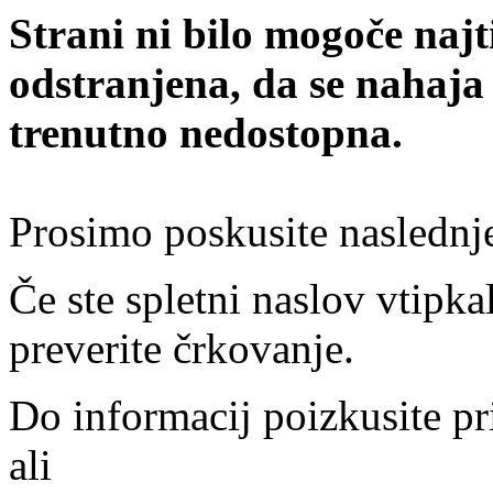
Strani ni bilo mogoče najt
odstranjena, da se nahaja
trenutno nedostopna.
Prosimo poskusite naslednj
Če ste spletni naslov vtipkal
preverite črkovanje.
Do informacij poizkusite pr
ali