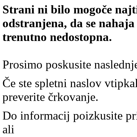
Strani ni bilo mogoče najt
odstranjena, da se nahaja
trenutno nedostopna.
Prosimo poskusite naslednj
Če ste spletni naslov vtipkal
preverite črkovanje.
Do informacij poizkusite pr
ali