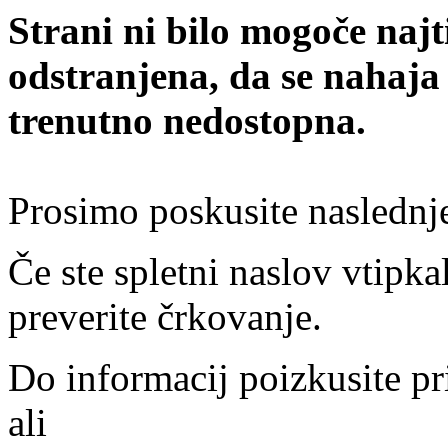
Strani ni bilo mogoče najt
odstranjena, da se nahaja
trenutno nedostopna.
Prosimo poskusite naslednj
Če ste spletni naslov vtipkal
preverite črkovanje.
Do informacij poizkusite pr
ali